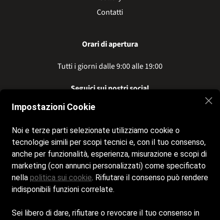
Contatti
Orari di apertura
Tutti i giorni dalle 9:00 alle 19:00
Seguici sui nostri social
Impostazioni Cookie
Facebook
Noi e terze parti selezionate utilizziamo cookie o
tecnologie simili per scopi tecnici e, con il tuo consenso,
Contatti
anche per funzionalità, esperienza, misurazione e scopi di
marketing (con annunci personalizzati) come specificato
pam.alberti82@gmail.com
nella
politica sui cookie
. Rifiutare il consenso può rendere
indisponibili funzioni correlate.
+39
340 2835151
Sei libero di dare, rifiutare o revocare il tuo consenso in
Cookie policy